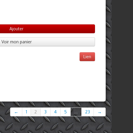
Ajouter
Voir mon panier
Lien
←
1
2
3
4
5
...
23
→