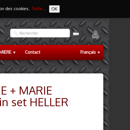
tion des cookies.
Suite...
OK
0
EMIERE
Contact
Français
▼
▼
E + MARIE
n set HELLER