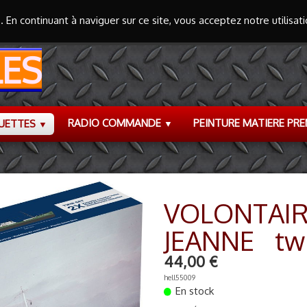
s. En continuant à naviguer sur ce site, vous acceptez notre utilisa
ES
RADIO COMMANDE
PEINTURE MATIERE PR
UETTES
▼
▼
VOLONTAIR
JEANNE twi
44,00 €
hell55009
En stock