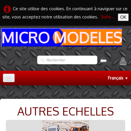
Ce site utilise des cookies. En continuant à naviguer sur ce
site, vous acceptez notre utilisation des cookies.
Suite...
OK
MICRO MODELES
LE SPECIALISTE DU MODELE REDUIT
0
Français
▼
Accueil
TRAIN HO
▼
AUTRES ECHELLES
TRAIN N
▼
MAQUETTES
▼