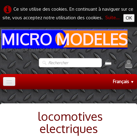
Ce site utilise des cookies. En continuant à naviguer sur ce
site, vous acceptez notre utilisation des cookies.
Suite...
OK
MICRO MODELES
LE SPECIALISTE DU MODELE REDUIT
0
Français
▼
Accueil
TRAIN HO
▼
locomotives
TRAIN N
▼
electriques
MAQUETTES
▼