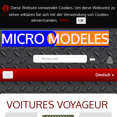
Diese Website verwendet Cookies. Um diese Webseite zu
sehen erklären Sie sich mit der Verwendung von Cookies
einverstanden.
Mehr ...
OK
MICRO MODELES
LE SPECIALISTE DU MODELE REDUIT
0
Deutsch
▼
Accueil
TRAIN HO
▼
VOITURES VOYAGEUR
TRAIN N
▼