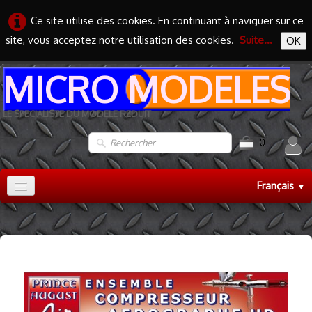
Ce site utilise des cookies. En continuant à naviguer sur ce
site, vous acceptez notre utilisation des cookies.
Suite...
OK
MICRO MODELES
LE SPECIALISTE DU MODELE REDUIT
0
Français
▼
Accueil
TRAIN HO
▼
TRAIN N
▼
MAQUETTES
▼